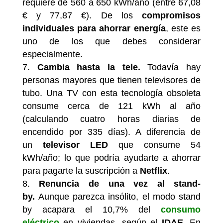
requiere de 560 a 650 kWh/año (entre 67,08
€ y 77,87 €). De los
compromisos
individuales para ahorrar energía
, este es
uno de los que debes considerar
especialmente.
Cambia hasta la tele.
Todavía hay
personas mayores que tienen televisores de
tubo. Una TV con esta tecnología obsoleta
consume cerca de 121 kWh al año
(calculando cuatro horas diarias de
encendido por 335 días). A diferencia de
un
televisor LED
que consume 54
kWh/año; lo que podría ayudarte a ahorrar
para pagarte la suscripción a
Netflix
.
Renuncia de una vez al stand-
by.
Aunque parezca insólito, el modo stand
by acapara el 10,7% del
consumo
eléctrico
en viviendas, según el
IDAE
. En