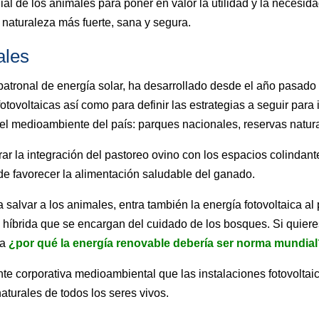
 de los animales para poner en valor la utilidad y la necesidad
a naturaleza más fuerte, sana y segura.
ales
 patronal de energía solar, ha desarrollado desde el año pasado 
tovoltaicas así como para definir las estrategias a seguir para i
del medioambiente del país: parques nacionales, reservas natur
r la integración del pastoreo ovino con los espacios colindante
e favorecer la alimentación saludable del ganado.
 salvar a los animales, entra también la energía fotovoltaica al
ón híbrida que se encargan del cuidado de los bosques. Si quie
ra
¿por qué la energía renovable debería ser norma mundia
nte corporativa medioambiental que las instalaciones fotovoltai
naturales de todos los seres vivos.