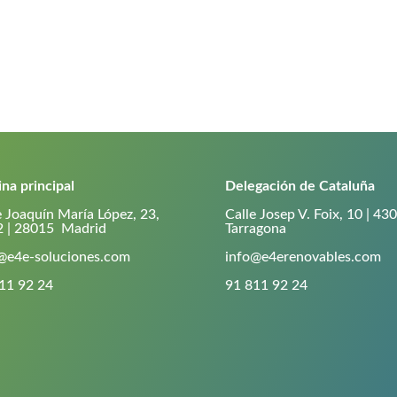
ina principal
Delegación de Cataluña
e Joaquín María López, 23,
Calle Josep V. Foix, 10 | 4
2 | 28015 Madrid
Tarragona
@e4e-soluciones.com
info@e4erenovables.com
11 92 24
91 811 92 24