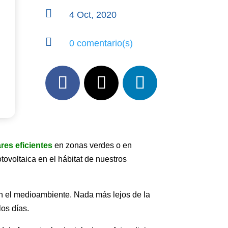

4 Oct, 2020

0 comentario(s)
res eficientes
en zonas verdes o en
tovoltaica en el hábitat de nuestros
n el medioambiente. Nada más lejos de la
os días.