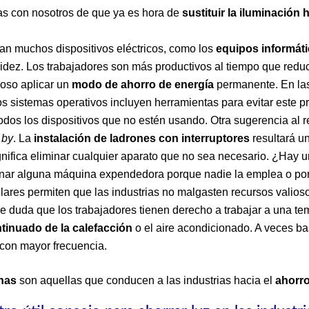
s con nosotros de que ya es hora de
sustituir la iluminación
izan muchos dispositivos eléctricos, como los
equipos informát
apidez. Los trabajadores son más productivos al tiempo que red
joso aplicar un
modo de ahorro de energía
permanente. En las 
s sistemas operativos incluyen herramientas para evitar este p
odos los dispositivos que no estén usando. Otra sugerencia al 
 by
. La
instalación de ladrones con interruptores
resultará u
nifica eliminar cualquier aparato que no sea necesario. ¿Hay
nar alguna máquina expendedora porque nadie la emplea o por
lares permiten que las industrias no malgasten recursos valios
e duda que los trabajadores tienen derecho a trabajar a una t
tinuado de la calefacción
o el aire acondicionado. A veces b
 con mayor frecuencia.
inas
son aquellas que conducen a las industrias hacia el
ahorro