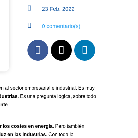

23 Feb, 2022

0 comentario(s)
én al sector empresarial e industrial. Es muy
dustrias
. Es una pregunta lógica, sobre todo
ente
.
r los costes en energía
. Pero también
luz en las industrias
. Con toda la