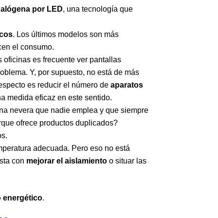
 halógena por LED
, una tecnología que
icos
. Los últimos modelos son más
ucen el consumo.
oficinas es frecuente ver pantallas
roblema. Y, por supuesto, no está de más
respecto es reducir el número de
aparatos
na medida eficaz en este sentido.
 una nevera que nadie emplea y que siempre
que ofrece productos duplicados?
os.
emperatura adecuada. Pero eso no está
asta con
mejorar el aislamiento
o situar las
 energético
.