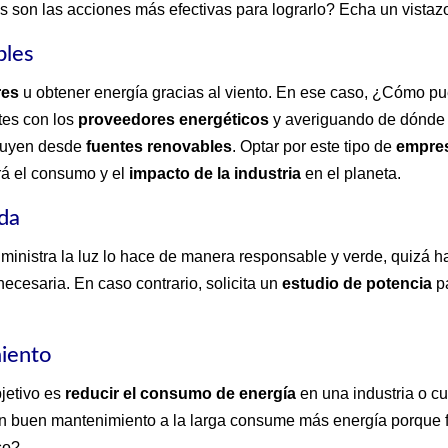
 son las acciones más efectivas para lograrlo? Echa un vistaz
bles
res
u obtener energía gracias al viento. En ese caso, ¿Cómo pu
tes con los
proveedores energéticos
y averiguando de dónde p
ibuyen desde
fuentes renovables
. Optar por este tipo de
empres
rá el consumo y el
impacto de la industria
en el planeta.
ada
ministra la luz lo hace de manera responsable y verde, quizá 
necesaria. En caso contrario, solicita un
estudio de potencia
pa
miento
bjetivo es
reducir el consumo de energía
en una industria o c
un buen mantenimiento a la larga consume más energía porque 
so?