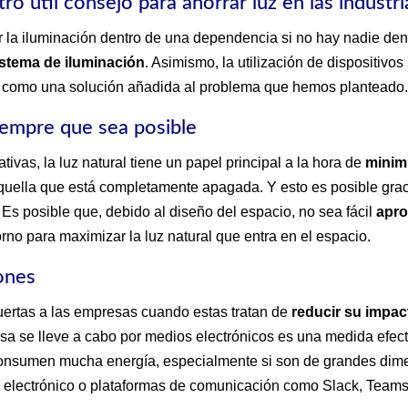
o útil consejo para ahorrar luz en las industri
 la iluminación dentro de una dependencia si no hay nadie dent
istema de iluminación
. Asimismo, la utilización de dispositivo
a como una solución añadida al problema que hemos planteado
siempre que sea posible
ivas, la luz natural tiene un papel principal a la hora de
minim
aquella que está completamente apagada. Y esto es posible gra
 Es posible que, debido al diseño del espacio, no sea fácil
apro
rno para maximizar la luz natural que entra en el espacio.
iones
rtas a las empresas cuando estas tratan de
reducir su impac
a se lleve a cabo por medios electrónicos es una medida efecti
o consumen mucha energía, especialmente si son de grandes di
eo electrónico o plataformas de comunicación como Slack, Teams