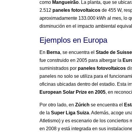
como
Mangueirão
. La planta, que se ubica
2.512
paneles fotovoltaicos
de 455 W, resp
aproximadamente 133.000 kWh al mes, lo qu
disminución en el impacto ambiental equival
Ejemplos en Europa
En
Berna
, se encuentra el
Stade de Suiss
fue construido en 2005 para albergar la
Eur
suministrados por
paneles fotovoltaicos
di
paneles no solo se utiliza para el funcionam
oficinas ubicadas dentro del estadio. Esta i
European Solar Prize en 2005
, en reconoc
Por otro lado, en
Zúrich
se encuentra el
Est
de la
Super Liga Suiza
. Además, acoge una
Atletismo) y es escenario de los conciertos
en 2008 y está integrada en sus instalacione