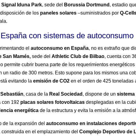
l
Signal Iduna Park
, sede del
Borussia Dortmund
, estadio q
 disposición de los
paneles solares
–suministrados por
Q-Cell
ala.
de España con sistemas de autoconsumo
erimentando el
autoconsumo en España
, no es extraño que d
de San Mamés,
sede del
Athletic Club de Bilbao
, cuenta con 
 permite cubrir buena parte de los requerimientos energéticos
n un radio de 300 metros. Esto supone para los mismos una co
stá evitando la
emisión de CO2
en el orden de 425 toneladas 
 Sebastián
, casa de la
Real Sociedad
, dispone de un
sistema 
a con 192
placas solares fotovoltaicas
desplegadas en la cubi
encia energética
de la estructura y evita la emisión a la atmó
o de la expansión del
autoconsumo en instalaciones deporti
rá construida en el emplazamiento del
Complejo Deportivo de 