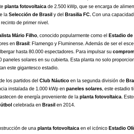
nte
planta fotovoltaica
de 2.500 kWp, que se encarga de aliment
de la
Selección de Brasil
y del
Brasilia FC.
Con una capacidad 
recinto de primer nivel.
lista Mário Filho
, conocido popularmente como el
Estadio de
dores en
Brasil
: Flamengo y Fluminense. Además de ser el esce
bergar hasta 80.000 espectadores. Para impulsar su
comprom
paneles solares en su cubierta. Esta planta no solo proporcion
tan este gigantesco estadio.
 de los partidos del
Club Náutico
en la segunda división de
Bra
ncia instalada de 1.000 kWp en
paneles solares
, este estadio 
bastecen de energía proveniente de la
planta fotovoltaica
. Est
útbol
celebrada en
Brasil
en 2014.
onstrucción de una
planta fotovoltaica
en el icónico
Estadio Ol