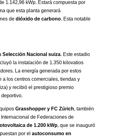
da de 1.142,96 kWp. Estará compuesta por
ma que esta planta generará
ones de
dióxido de carbono
. Esta notable
la
Selección Nacional suiza
. Este estadio
cluyó la instalación de 1.350 kilovatios
dores. La energía generada por estos
e a los centros comerciales, tiendas y
a) y recibió el prestigioso premio
 deportivo.
 equipos
Grasshopper y FC Zúrich
, también
 Internacional de Federaciones de
fotovoltaica de 1.200 kWp
, que se inauguró
puestan por el
autoconsumo en