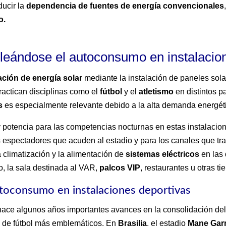
ducir la
dependencia de fuentes de energía convencionales
o.
leándose el autoconsumo en instalacio
ación de energía solar
mediante la instalación de paneles sol
ractican disciplinas como el
fútbol
y el
atletismo
en distintos p
s
es especialmente relevante debido a la alta demanda energét
 potencia para las competencias nocturnas en estas instalacio
los espectadores que acuden al estadio y para los canales que tr
climatización y la alimentación de
sistemas eléctricos
en las 
io, la sala destinada al VAR,
palcos VIP
, restaurantes u otras t
autoconsumo en instalaciones deportivas
ace algunos años importantes avances en la consolidación de
s de fútbol más emblemáticos. En
Brasilia
, el estadio
Mane Gar