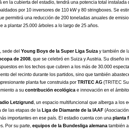
rá en la cubierta del estadio, tendrá una potencia total instala
aldados por 10 inversores de 110 kW y 80 stringboxes. Se esti
e permitirá una reducción de 200 toneladas anuales de emisi
e a plantar 25.000 árboles a lo largo de 25 años.
e
, sede del
Young Boys de la Super Liga Suiza
y también de 
ocopa
de 2008
, que se celebró en Suiza y Austria. Su diseño in
spuestos en los techos que cubren a los más de 30.000 especta
iento del recinto durante los partidos, sino que también abastec
mpresionante planta fue construida por
TRITEC AG
(TRITEC Suiz
imiento a su
contribución ecológica
e innovación en el ámbito
adio Letzigrund
, un espacio multifuncional que alberga a los
 de las etapas de la
Liga de Diamante de la IAAF
(Asociación
 más importantes en ese país. El estadio cuenta con una
planta 
s. Por su parte,
equipos de la Bundesliga alemana
también a