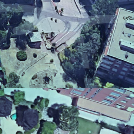
La comunidad de propietarios Jesús
Aprendiz está ubicada en la calle Jesús de
Aprendiz 1, cerca del parque Retiro de
Madrid. Esta comunidad apostó por la
innovación y realizó un gran ahorro para sí
misma.